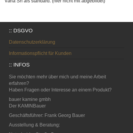
Varia Sh als standard. (hier nicht mit abgebildet)
:: DSGVO
Datenschutzerklärung
Informationspflicht für Kunden
:: INFOS
Sie möchten mehr über mich und meine Arbeit
erfahren?
Haben Fragen oder Interesse an einem Produkt?
bauer kamine gmbh
Der KAMINBauer
Geschäftsführer: Frank Georg Bauer
Ausstellung & Beratung: